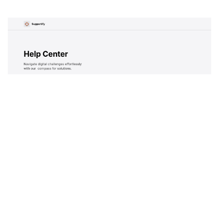
Supportify: Responsive Help Center Website Template by Anton Radionov — Framer Marketplace
$
0.00
$120+
1 أنماط
12 ميزات
2 فئات