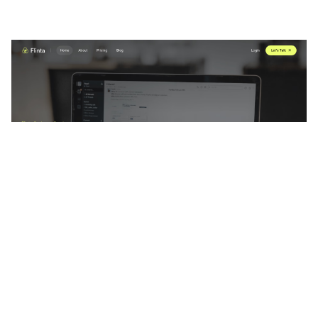
Flinta: Responsive Business Website Template by Flowbase — Framer Marketplace
$
49.00
$120+
6 ميزات
2 فئات