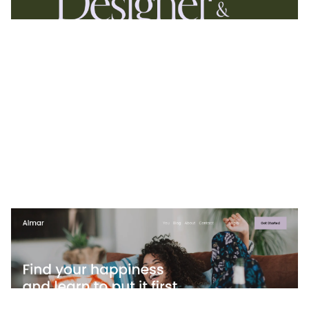
2 Kategorien
Almar
$
0.00
$192+
4 Kategorien