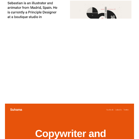
$
0.00
$192+
3 Kategorien
Suhama
$
0.00
$192+
2 Kategorien