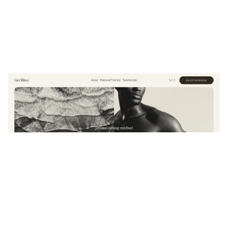
Cole Wilson
$
0.00
$192+
4 Kategorien