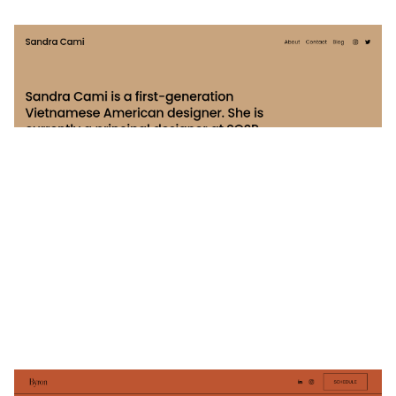
Sandra Cami
$
0.00
$192+
5 Kategorien
Byron