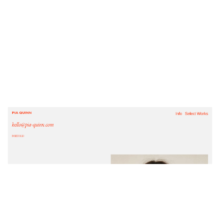
PIA QUINN
$
0.00
$192+
4 Kategorien