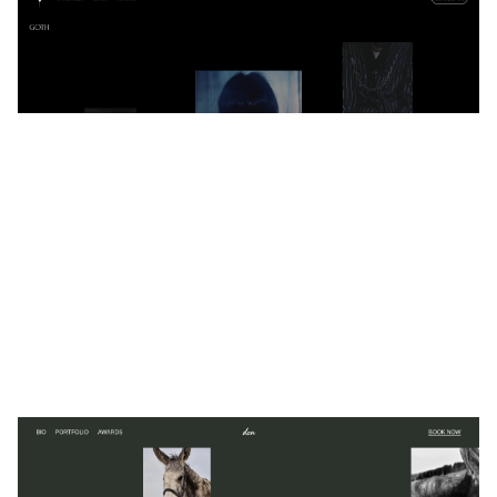
Night
$
0.00
$192+
6 Kategorien
don
$
0.00
$192+