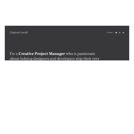
Clayton Carroll
$
0.00
$192+
2 Kategorien