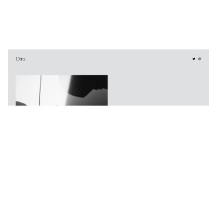
Otto
$
0.00
$192+
3 Kategorien