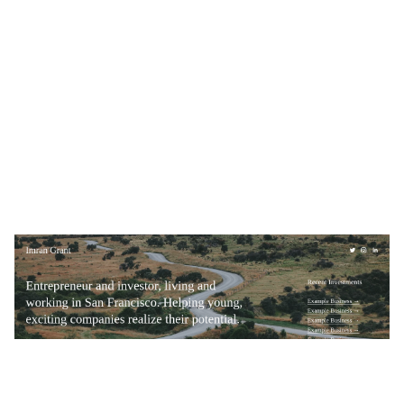
Imran Grant
$
0.00
$192+
2 Kategorien