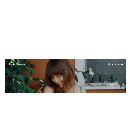
Amia Devoe
$
0.00
$192+
2 Kategorien