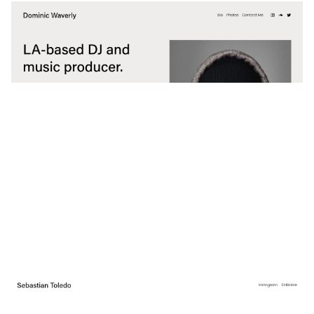
Dominic Waverly
$
0.00
$192+
2 Kategorien
Sebastian Toledo