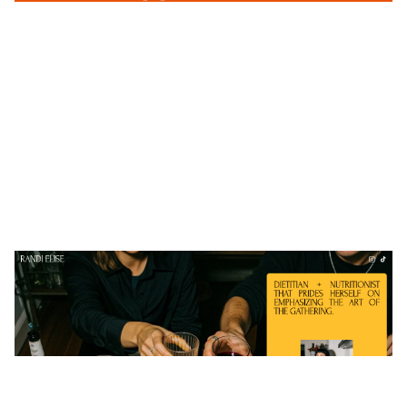
Randi Elise
$
0.00
$192+
5 Kategorien