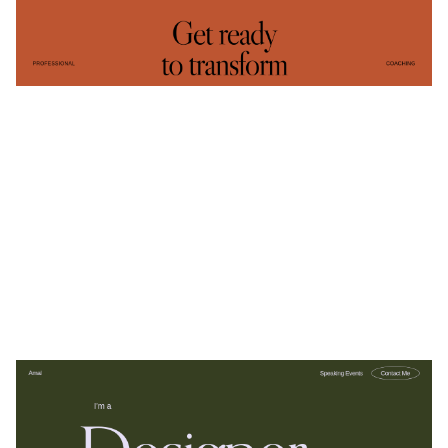
$
0.00
$192+
5 Kategorien
Amal
$
0.00
$192+