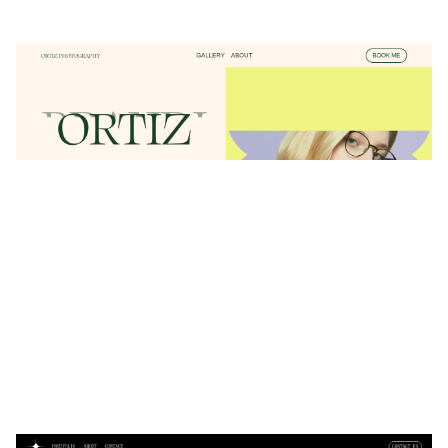
ORTIZ PHOTOGRAPHY
$
0.00
$192+
4 Kategorien