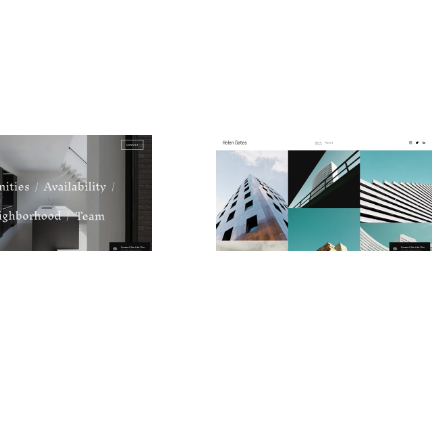
Helen Gates
$
0.00
$192+
$192+
ien
4 Kategorien