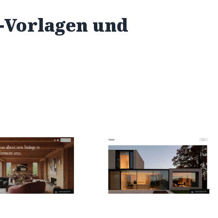
e-Vorlagen und
wood
Radian
$
0.00
$192+
$192+
ien
4 Kategorien