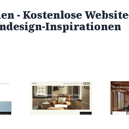
en - Kostenlose Websit
ndesign-Inspirationen
Suffolk
Liz Sell
$
0.00
$
0.00
$192+
2 Kategorien
2 Kategor