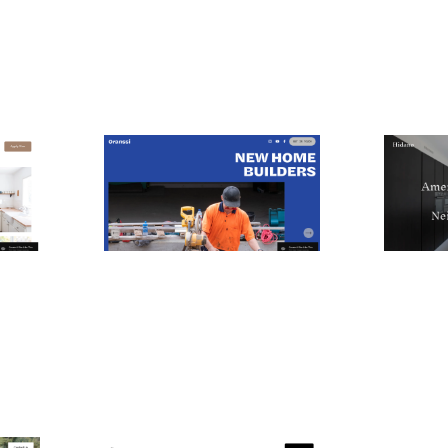
Oranssi
Hidano
$
0.00
$
0.00
$192+
4 Kategorien
1 Kategor