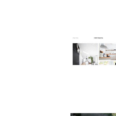
1200 Palermo
$
0.00
$192+
1 Kategorien