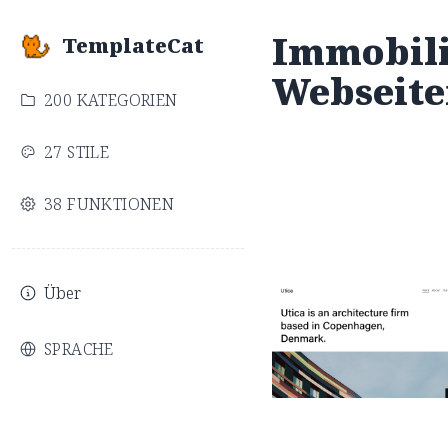
Immobili
TemplateCat
Webseite
200 KATEGORIEN
27 STILE
38 FUNKTIONEN
Über
Utica
$
0.00
$192+
SPRACHE
4 Kategorien