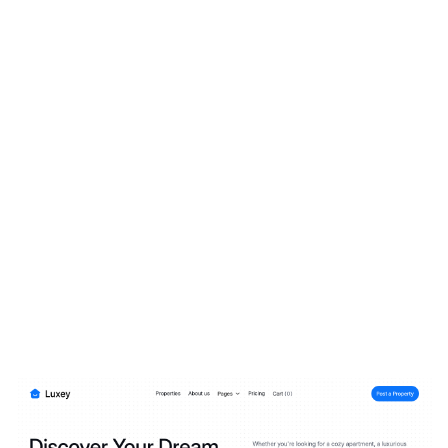
Luxey Website Page Template for Webflow
$
79.00
$168+