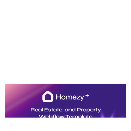
Homezy Plus Website Page Template for Webflow
$
129.00
$168+
2 categorías
12 características
3 estilos