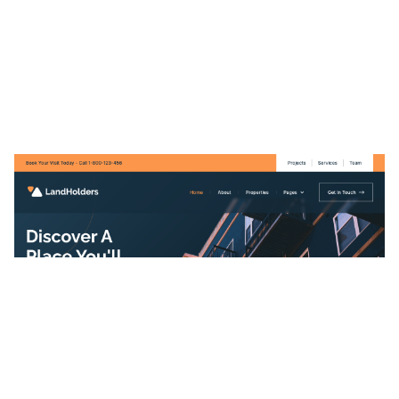
LandHolders Website Page Template for Webflow
$
49.00
$168+
3 categorías
12 características
2 estilos