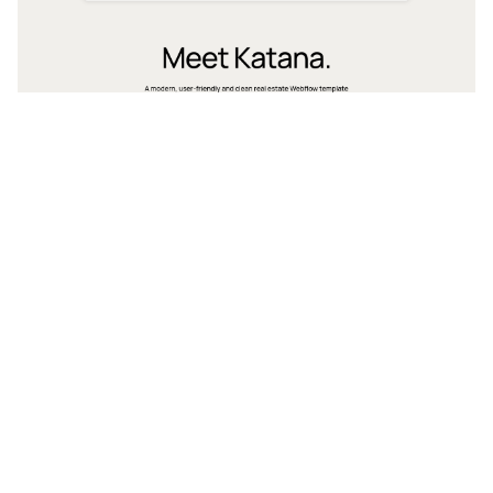
$
49.00
$168+
2 categorías
11 características
3 estilos