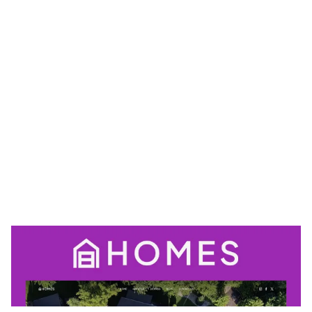
HOMES Website Page Template for Webflow
$
79.00
$168+
3 categorías
15 características
2 estilos