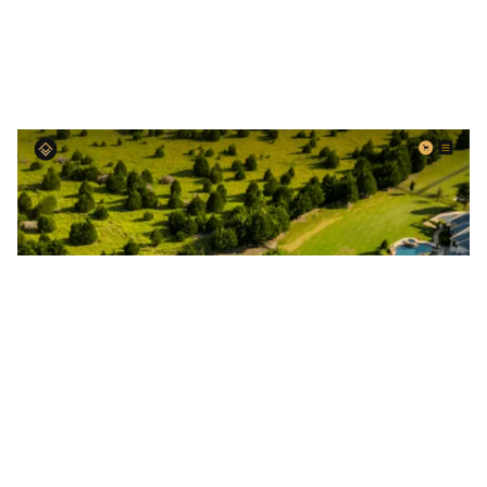
High-End Realty Website Page Template for Webflow
$
129.00
$168+
3 categorías
15 características
2 estilos