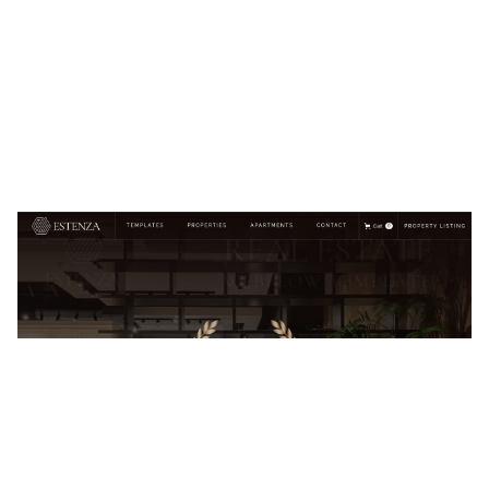
Estenza Website Page Template for Webflow
$
129.00
$168+
2 categorías
13 características
7 estilos