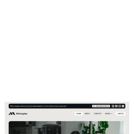
Metroplex Website Page Template for Webflow
$
129.00
$168+
2 categorías
13 características
7 estilos