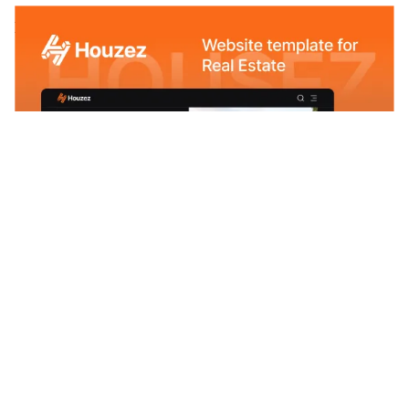
Houzez Website Page Template for Webflow
$
49.00
$168+
2 categorías
10 características
5 estilos