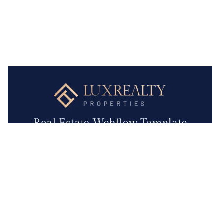
LuxRealty Website Page Template for Webflow
$
79.00
$168+
3 categorías
15 características
2 estilos