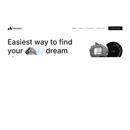
Homez Website Page Template for Webflow
$
49.00
$168+
2 categorías
13 características
2 estilos