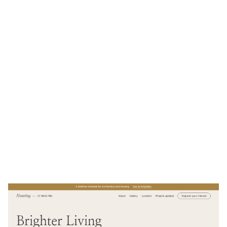
Housing Website Page Template for Webflow
$
49.00
$168+