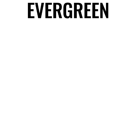
$
49.00
$168+
2 categorías
10 características
4 estilos