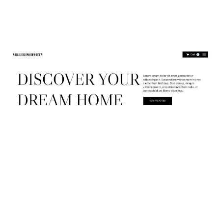
Miller Property Website Page Template for Webflow
$
79.00
$168+
2 categorías
13 características
3 estilos