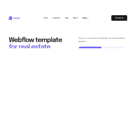
Homix DB Website Page Template for Webflow
$
79.00
$168+
3 categorías
11 características
2 estilos