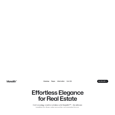
Monolith Estate Website Page Template for Webflow
$
129.00
$168+
3 categorías
13 características
5 estilos