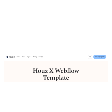
Houz X Website Page Template for Webflow
$
129.00
$168+
3 categorías
12 características
2 estilos