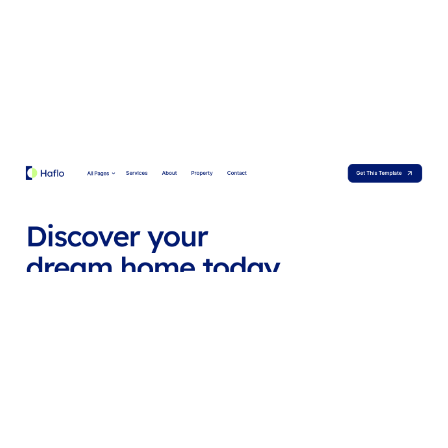
Hafloo Website Page Template for Webflow
$
79.00
$168+
2 categorías
14 características
2 estilos