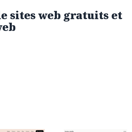
e sites web gratuits et
web