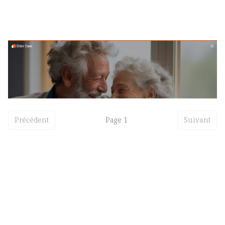
Elder Care: Responsive Health Website Template by fourtwelve — Framer Marketplace
$
49.00
$120+
2 catégories
13 fonctionnalités
Précédent
Page
1
Suivant