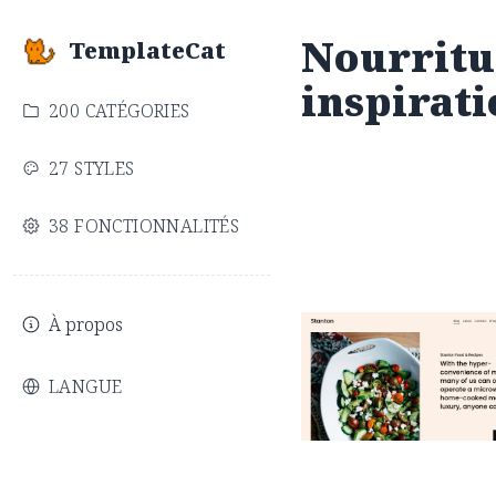
Nourritur
TemplateCat
inspirati
200 CATÉGORIES
27 STYLES
38 FONCTIONNALITÉS
À propos
Stanton
$
0.00
$192+
LANGUE
3 catégories