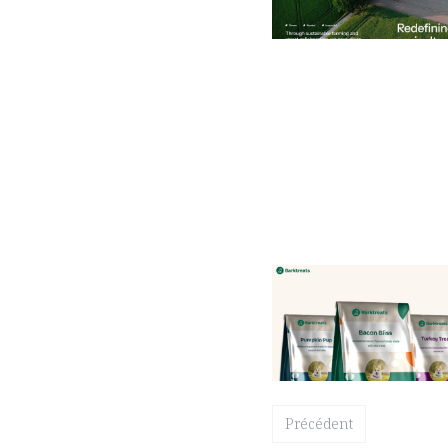
2 catégories
13 fonctionnali
$
69.00
$120+
2 catégories
12 fonctionnali
Précédent