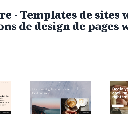
e - Templates de sites 
ons de design de pages 
Rivoli
Passero 
$
0.00
$
0.00
$192+
4 catégories
4 catégori