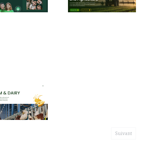
es
14 fonctionnalités
3 catégories
11 fonctionnalités
Cintiz: Responsive Food Website Template by RedDevs — Framer Marketplace
$120+
ies
14 fonctionnalités
2 styles
Suivant