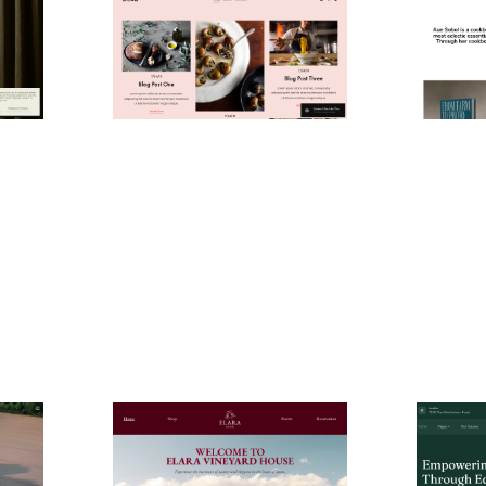
Brower
AUE SO
$
0.00
$
0.00
$192+
2 catégories
4 catégori
Harvesthill: Responsive Professional Services Website Template by fourtwelve — Framer Marketplace
Vineyard: Responsive Ecommerce Website Template by Can Girgin — Framer Marketplace
$
49.00
$
29.00
$120+