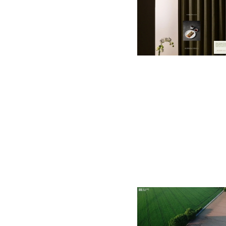
HÉRON
$
0.00
$192+
4 catégories
$
49.00
$120+