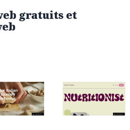
web gratuits et
web
Cooking School
COLETTE NOLL
$
0.00
$192+
$192+
es
2 catégories