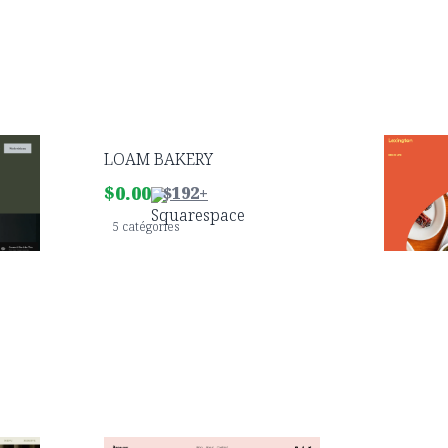
LOAM BAKERY
Lexingt
$
0.00
$
0.00
$192+
5 catégories
3 catégori