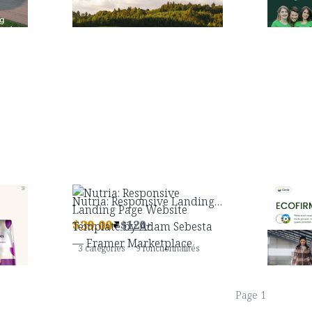
tés
4 catégories
13 fonctionnalités
4 styles
3 catégori
Barktreats: Responsive Ecommerce Website Template by Framerify — Framer Marketplace
Nutria: Responsive Landing Page Website Template by Adam Sebesta — Framer Marketplace
$
39.00
$
29.00
$120+
tés
3 catégories
9 fonctionnalités
3 catégor
Page
1