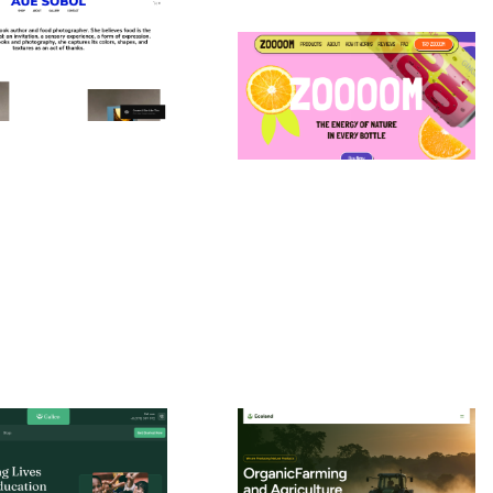
BOL
$192+
Zooom: Responsive Ecommerce Website Template by Roman Avshalumov — Framer Marketplace
es
$
0.00
$120+
3 catégories
10 fonctionnalités
3 styles
Galieo: Responsive Health Website Template by FramerDevs — Framer Marketplace
Ecoland: Responsive Ecommerce Website Template by FramerDevs — Framer Marketplace
$
29.00
$120+
$120+