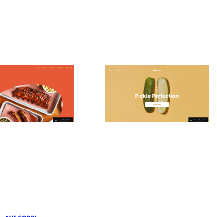
on
Hester
$
0.00
$192+
$192+
es
4 catégories