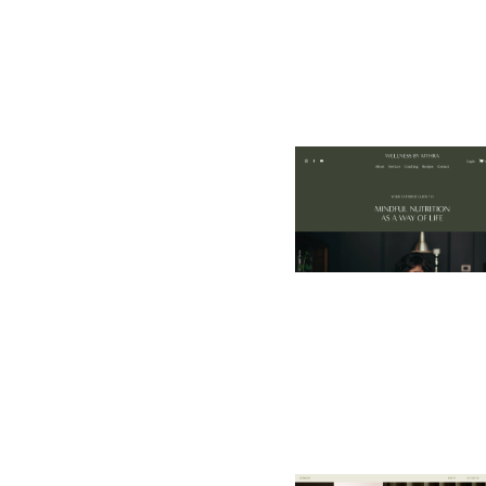
Wellness by Myhra
$
0.00
$192+
7 catégories