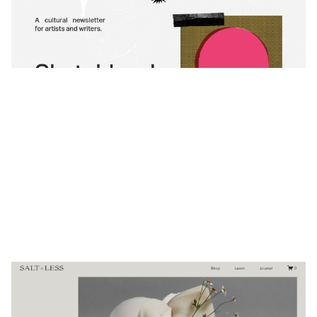
Sketchbook
$
0.00
$192+
3 קטגוריות
Salt+Less
$
0.00
$192+