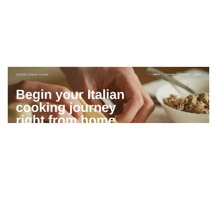
Passero Cooking School
$
0.00
$192+
4 קטגוריות