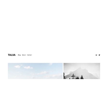
TALVA
$
0.00
$192+
4 קטגוריות