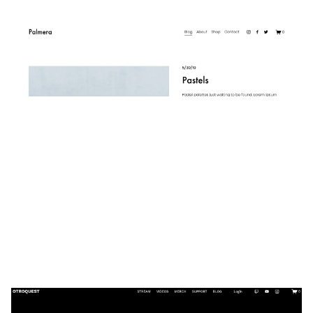
Palmera
$
0.00
$192+
3 קטגוריות
OTROQUEST