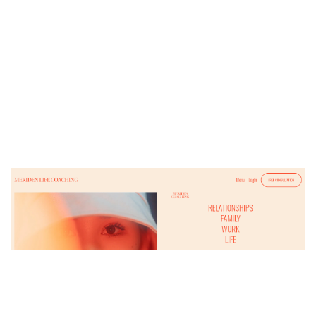
Meriden Life Coaching
$
0.00
$192+
7 קטגוריות