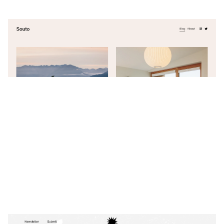
Souto
$
0.00
$192+
2 קטגוריות