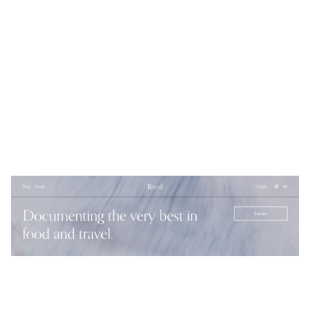
Rivoli
$
0.00
$192+
4 קטגוריות