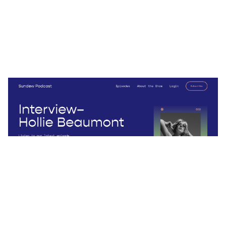
Sundew Podcast
$
0.00
$192+
2 קטגוריות