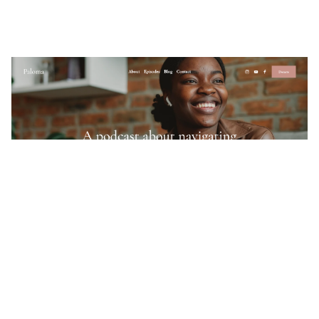
Paloma
$
0.00
$192+
3 קטגוריות