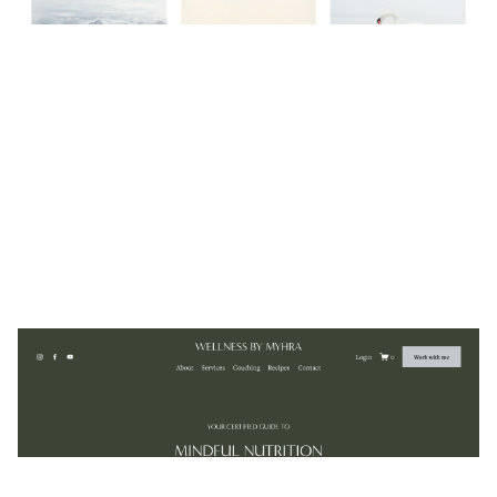
Wellness by Myhra
$
0.00
$192+
7 קטגוריות