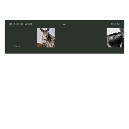
don
$
0.00
$192+
5 カテゴリー