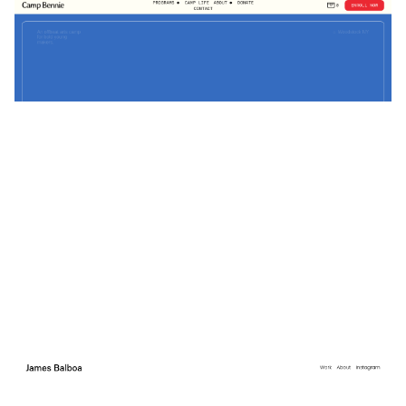
Camp Bennie
$
0.00
$192+
4 カテゴリー
James Balboa
$
0.00
$192+