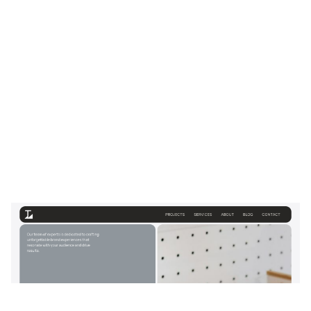
Ludwig Website Page Template for Webflow
$
49.00
$168+
3 категорий
8 функций
2 стилей