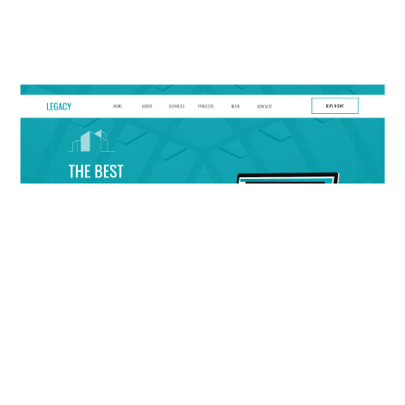
Legacy Website Page Template for Webflow
$
79.00
$168+
2 категорий
8 функций
2 стилей