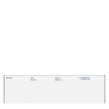
MODUS Light Website Page Template for Webflow
$
0.00
$168+
2 категорий
11 функций
5 стилей