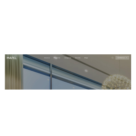
Mapel Website Page Template for Webflow
$
49.00
$168+
3 категорий
3 функций
2 стилей