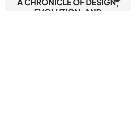
3 категорий
14 функций
6 стилей