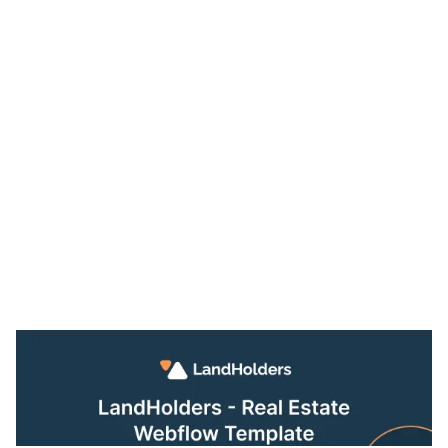
LandHolders Website Page Template for Webflow
$
49.00
$168+
3 категорий
12 функций
2 стилей