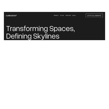
Luminarc Website Page Template for Webflow
$
49.00
$168+
1 категорий
9 функций
2 стилей